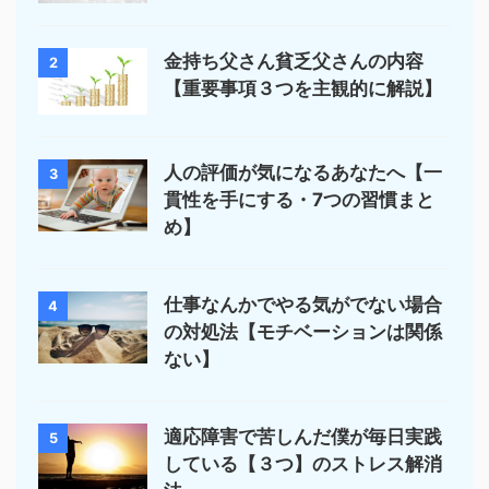
金持ち父さん貧乏父さんの内容
2
【重要事項３つを主観的に解説】
人の評価が気になるあなたへ【一
3
貫性を手にする・7つの習慣まと
め】
仕事なんかでやる気がでない場合
4
の対処法【モチベーションは関係
ない】
適応障害で苦しんだ僕が毎日実践
5
している【３つ】のストレス解消