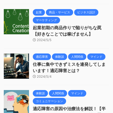
起業
商品・サービス
ビジネス設計
マーケティング
起業初期の商品作りで陥りがちな罠
【好きなことでは稼げません】
2024/5/5
適応障害
体験談
人間関係
マインド
仕事に集中できずミスを連発してしま
います！適応障害とは？
2024/5/4
体験談
人間関係
マインド
コミュニケーション
適応障害の原因や治療法を解説！【半