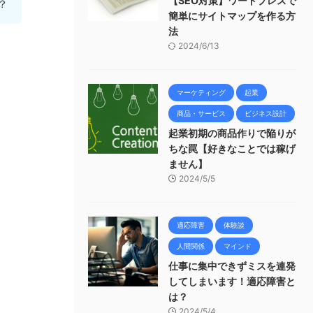
【SEO対策】ワードプレスで
？
簡単にサイトマップを作る方
法
2024/6/13
マーケティング
起業
商品・サービス
ビジネス設計
起業初期の商品作りで陥りが
ちな罠【好きなことでは稼げ
ません】
2024/5/5
適応障害
体験談
人間関係
マインド
仕事に集中できずミスを連発
してしまいます！適応障害と
は？
2024/5/4