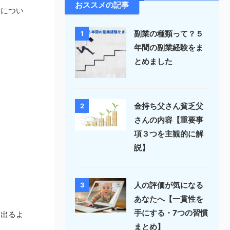
おススメの記事
時につい
副業の種類って？５
1
年間の副業経験をま
とめました
金持ち父さん貧乏父
2
さんの内容【重要事
項３つを主観的に解
説】
人の評価が気になる
3
あなたへ【一貫性を
手にする・7つの習慣
し出るよ
まとめ】