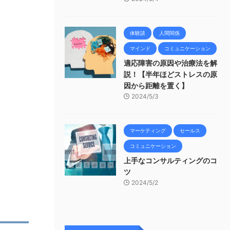
体験談
人間関係
マインド
コミュニケーション
適応障害の原因や治療法を解
説！【半年ほどストレスの原
因から距離を置く】
2024/5/3
マーケティング
セールス
コミュニケーション
上手なコンサルティングのコ
ツ
2024/5/2