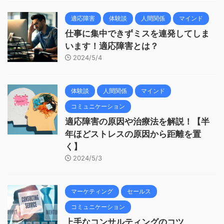
適応障害
体験談
人間関係
マインド
仕事に集中できずミスを連発してしま
います！適応障害とは？
2024/5/4
体験談
人間関係
マインド
コミュニケーション
適応障害の原因や治療法を解説！【半
年ほどストレスの原因から距離を置
く】
2024/5/3
マーケティング
セールス
コミュニケーション
上手なコンサルティングのコツ