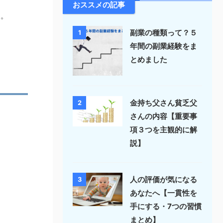
おススメの記事
す。
副業の種類って？５
1
年間の副業経験をま
とめました
金持ち父さん貧乏父
2
さんの内容【重要事
項３つを主観的に解
説】
人の評価が気になる
3
あなたへ【一貫性を
手にする・7つの習慣
まとめ】