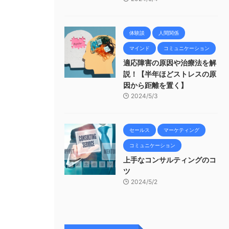
体験談
人間関係
マインド
コミュニケーション
適応障害の原因や治療法を解
説！【半年ほどストレスの原
因から距離を置く】
2024/5/3
セールス
マーケティング
コミュニケーション
上手なコンサルティングのコ
ツ
2024/5/2