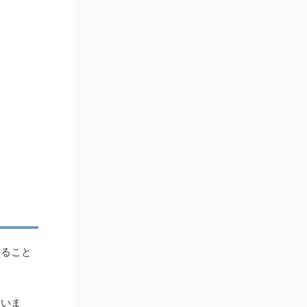
作ること
ていま