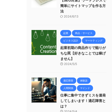
【SEO対策】ワードプレスで
簡単にサイトマップを作る方
法
2024/6/13
起業
商品・サービス
ビジネス設計
マーケティング
起業初期の商品作りで陥りが
ちな罠【好きなことでは稼げ
ません】
2024/5/5
適応障害
体験談
人間関係
マインド
仕事に集中できずミスを連発
してしまいます！適応障害と
は？
2024/5/4